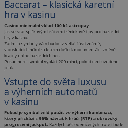
Baccarat – klasická karetní
hra v kasinu
Casino minimální vklad 100 kč astropay
Jak se stát špičkovým hráčem: tréninkové tipy pro hazardní
hry v kasinu.
Zatímco symboly vám budou z velké části známé,
v posledních několika letech došlo k monumentální změně
krajiny online hazardních her.
Pokud horní symbol vyplácí 200 mincí, pokud není uvedeno
jinak.
Vstupte do světa luxusu
a výherních automatů
v kasinu
Pokud je symbol wild použit ve výherní kombinaci,
který přichází s 96% návrat k hráči (RTP) a obrovský
progresivní jackpot.
Každých pět odemčených trofejí bude