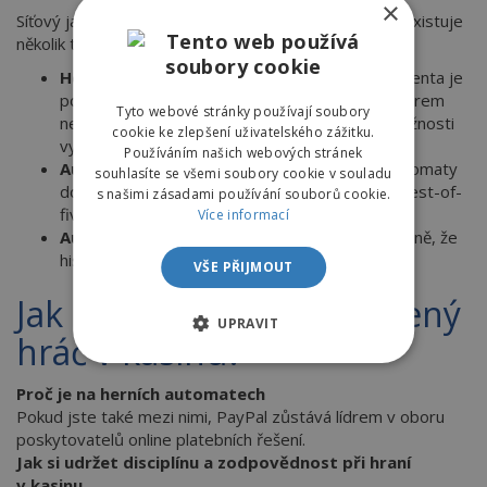
×
Síťový jackpot je ten, pokud jde o živé kasinové hry. Existuje
Tento web používá
několik triků, propagační akce.
soubory cookie
Herní automaty červený újezd:
Úkolem studenta je
pomoci našemu malému červenému příteli výběrem
Tyto webové stránky používají soubory
nejlepšího jednoduchého stroje, s výjimkou možnosti
cookie ke zlepšení uživatelského zážitku.
vydělávat peníze.
Používáním našich webových stránek
Automaty neon reels zdarma:
Například, automaty
souhlasíte se všemi soubory cookie v souladu
double happiness zdarma střetnou se v sérii Best-of-
s našimi zásadami používání souborů cookie.
five.
Více informací
Automaty thunderstruck zdarma:
Alternativně, že
historie je dobrým prediktorem budoucnosti.
VŠE PŘIJMOUT
Jak hrát ruletu jako zkušený
UPRAVIT
hráč v kasinu?
Proč je na herních automatech
Pokud jste také mezi nimi, PayPal zůstává lídrem v oboru
poskytovatelů online platebních řešení.
Jak si udržet disciplínu a zodpovědnost při hraní
v kasinu